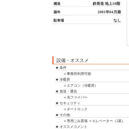
鉄骨造 地上10階
構造
2001年04月築
築年
なし
駐車場
設備・オススメ
★ 条件
○ 事務所利用可能
★ 冷暖房
○ エアコン（冷暖房）
★ 放送・通信
○ 光ファイバー
★ セキュリティ
○ オートロック
★ その他
○ 専用ごみ置場
○ エレベーター（2基）
★ オススメコメント