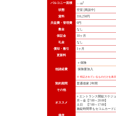
2
バルコニー面積
- - m
状態
空室 [商談中]
賃料
316,250円
共益費
・管理費
0円
敷金
なし
保証金
10ヶ月
礼金
なし
償却・敷引
1ヶ月
更新料
○ 保険
他諸経費
保険要加入
※ 特記されているものだけを表
契約期間
普通借家 2年間
その他
○ エントランス開錠スケジ
月～金【7:00～20:00】
オススメ
土日 【7:00～17:00】
施錠時間帯もセコムカード
備考