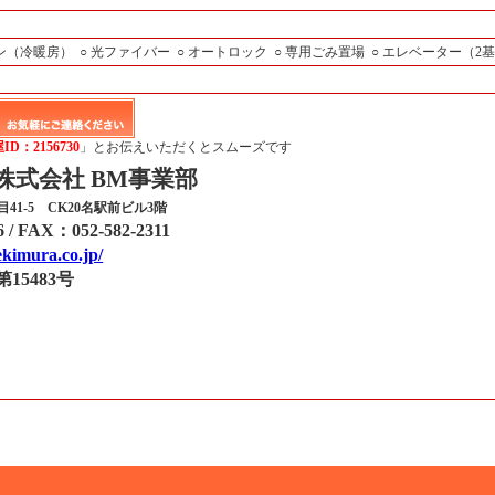
コン（冷暖房）
○ 光ファイバー
○ オートロック
○ 専用ごみ置場
○ エレベーター（2
D：2156730
」とお伝えいただくとスムーズです
株式会社 BM事業部
1-5 CK20名駅前ビル3階
6
/
FAX：052-582-2311
ekimura.co.jp/
15483号