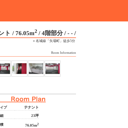
2
ト / 76.05m
/ 4階部分 / - -
/
○ 名城線「矢場町」徒歩5分
Room Information
テナント
イプ
23坪
細
2
積
76.05m