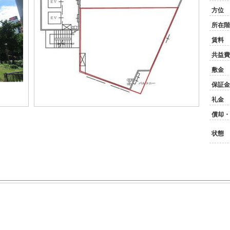
方位
所在階
賃料
共益費
敷金
保証金
礼金
償却・
状態