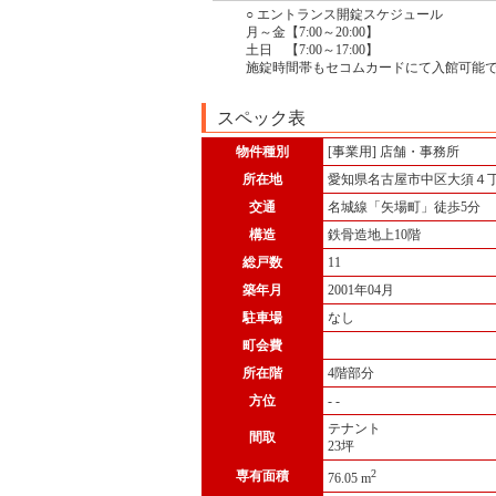
○ エントランス開錠スケジュール
月～金【7:00～20:00】
土日 【7:00～17:00】
施錠時間帯もセコムカードにて入館可能
スペック表
物件種別
[事業用] 店舗・事務所
所在地
愛知県名古屋市中区大須４
交通
名城線「矢場町」徒歩5分
構造
鉄骨造地上10階
総戸数
11
築年月
2001年04月
駐車場
なし
町会費
所在階
4階部分
方位
- -
テナント
間取
23坪
2
専有面積
76.05 m