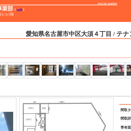
事業部
[
web
]
前ビル3階
愛知県名古屋市中区大須４丁目
/
テナン
間取タ
間取詳
専有面