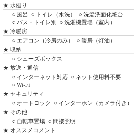
★ 水廻り
○ 風呂
○ トイレ（水洗）
○ 洗髪洗面化粧台
○ バス・トイレ別
○ 洗濯機置場（室内）
★ 冷暖房
○ エアコン（冷房のみ）
○ 暖房（灯油）
★ 収納
○ シューズボックス
★ 放送・通信
○ インターネット対応
○ ネット使用料不要
○ Wi-Fi
★ セキュリティ
○ オートロック
○ インターホン（カメラ付き）
★ その他
○ 自転車置場
○ 間接照明
★ オススメコメント