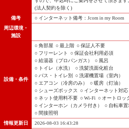
すので、申込時にご案内をさせて頂きます
(法人契約を除く)
備考
○ インターネット備考：Jcom in my Room
周辺環境・
施設
○ 角部屋
○ 最上階
○ 保証人不要
○ フリーレント
○ 保証会社利用必須
○ 給湯器（プロパンガス）
○ 風呂
○ トイレ（水洗）
○ 洗髪洗面化粧台
○ バス・トイレ別
○ 洗濯機置場（室内）
設備・条件
○ エアコン（冷房のみ）
○ 暖房（灯油）
○ シューズボックス
○ インターネット対
○ ネット使用料不要
○ Wi-Fi
○ オートロッ
○ インターホン（カメラ付き）
○ 自転車
○ 間接照明
情報更新日
2026-08-03 16:43:28