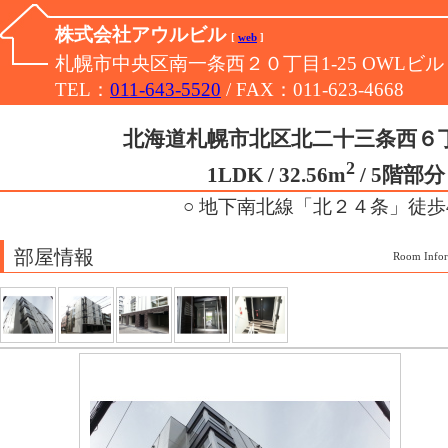
株式会社アウルビル
[
web
]
札幌市中央区南一条西２０丁目1-25 OWLビル
TEL：
011-643-5520
/ FAX：011-623-4668
北海道札幌市北区北二十三条西６
2
1LDK / 32.56m
/ 5階部分 /
○ 地下南北線「北２４条」徒歩
部屋情報
Room Infor