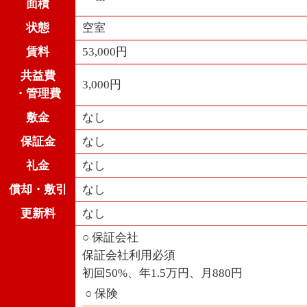
面積
状態
空室
賃料
53,000円
共益費
3,000円
・管理費
敷金
なし
保証金
なし
礼金
なし
償却・敷引
なし
更新料
なし
○ 保証会社
保証会社利用必須
初回50%、年1.5万円、月880円
○ 保険