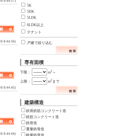
8:44:57)
5K
5DK
5LDK
6LDK以上
テナント
8:44:56)
戸建で絞り込む
専有面積
2
下限：
m
～
2
上限：
m
まで
8:44:45)
建築構造
鉄骨鉄筋コンクリート造
鉄筋コンクリート造
鉄骨造
重量鉄骨造
8:44:44)
軽量鉄骨造