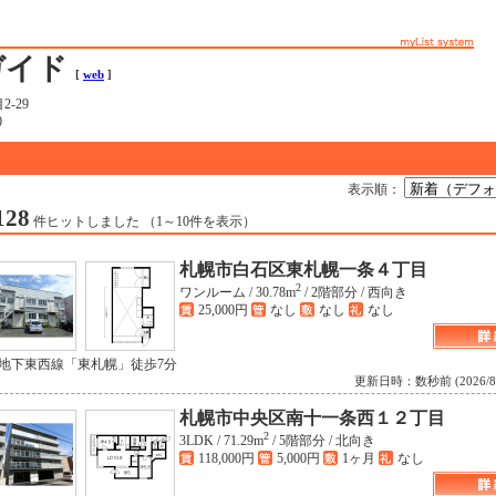
ガイド
[
web
]
-29
0
表示順：
128
件ヒットしました （1～10件を表示）
札幌市白石区東札幌一条４丁目
2
ワンルーム /
30.78m
/
2階部分 /
西向き
25,000円
なし
なし
なし
 地下東西線「東札幌」徒歩7分
更新日時：数秒前 (2026/8/6 
札幌市中央区南十一条西１２丁目
2
3LDK /
71.29m
/
5階部分 /
北向き
118,000円
5,000円
1ヶ月
なし