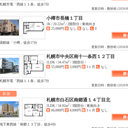
 札幌市電「西線１１条」徒歩7分
更新日時：数秒前 (2026/8/6 
小樽市長橋１丁目
2
1K /
20.22m
/
2階部分 /
東南向き
25,000円
なし
なし
0
 函館線「小樽」徒歩17分
更新日時：数秒前 (2026/8/6 
札幌市中央区南十一条西１２丁目
2
1LDK /
34.47m
/
3階部分 /
55,000円
3,000円
1ヶ月
なし
 札幌市電「西線１１条」徒歩7分
更新日時：数秒前 (2026/8/6 
新築
札幌市白石区南郷通１４丁目北
2
1LDK /
34.92m
/
3階部分 /
東南向き
66,000円
4,000円
1ヶ月
なし
 地下東西線「南郷１３丁目」徒歩4分