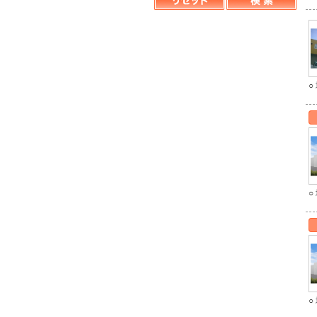
○
○
○