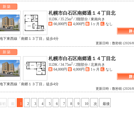
新築
札幌市白石区南郷通１４丁目北
2
1LDK /
35.25m
/
3階部分 /
東南向き
66,000円
4,000円
1ヶ月
なし
 地下東西線「南郷１３丁目」徒歩4分
更新日時：数秒前 (2026/8/6 
新築
札幌市白石区南郷通１４丁目北
2
1LDK /
34.75m
/
2階部分 /
北東向き
64,000円
4,000円
1ヶ月
なし
 地下東西線「南郷１３丁目」徒歩4分
更新日時：数秒前 (2026/8/6 
最初
前
1
2
3
4
5
6
7
8
9
10
次
最後