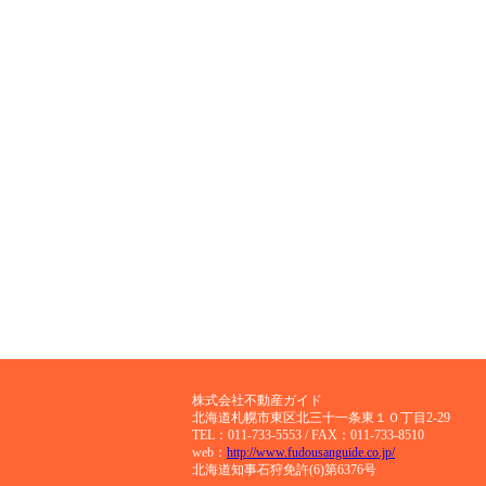
株式会社不動産ガイド
北海道札幌市東区北三十一条東１０丁目2-29
TEL：
011-733-5553
/ FAX：011-733-8510
web：
http://www.fudousanguide.co.jp/
北海道知事石狩免許(6)第6376号