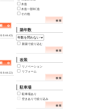
木造
木造一部RC造
その他
築年数
8:44:43)
新築で絞り込む
改装
リノベーション
リフォーム
8:44:22)
駐車場
駐車場あり
空きありで絞り込み