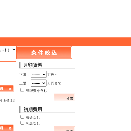
月額賃料
下限：
万円～
上限：
万円まで
管理費を含む
8:45:21)
初期費用
敷金なし
礼金なし