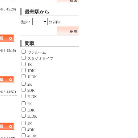
8:45:20)
最寄駅から
徒歩：
分以内
間取
8:45:19)
ワンルーム
スタジオタイプ
1K
1DK
1LDK
2K
2DK
8:44:57)
2LDK
3K
3DK
3LDK
4K
4DK
4LDK