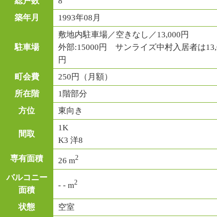
総戸数
8
築年月
1993年08月
敷地内駐車場／空きなし／13,000円
駐車場
外部:15000円 サンライズ中村入居者は13,0
円
町会費
250円（月額）
所在階
1階部分
方位
東向き
1K
間取
K3 洋8
2
専有面積
26 m
バルコニー
2
- - m
面積
状態
空室