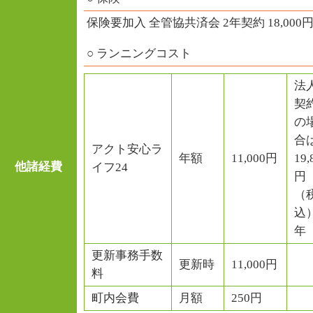
保険要加入 全管協共済会 2年契約 18,000
○ ランニングコスト
法
契
の
合
アクト安心ラ
年額
11,000円
19,
他諸経費
イフ24
円
（
込）
年
更新事務手数
更新時
11,000円
料
町内会費
月額
250円