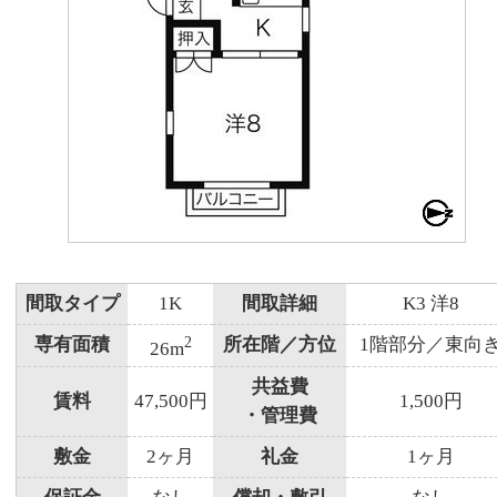
間取タイプ
1K
間取詳細
K3 洋8
2
専有面積
所在階／方位
1階部分／東向
26m
共益費
賃料
47,500円
1,500円
・管理費
敷金
2ヶ月
礼金
1ヶ月