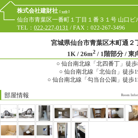
株式会社建財社
[
web
]
仙台市青葉区一番町１丁目１番３１号 山口ビル
TEL：
022-227-0131
/ FAX：022-267-3496
宮城県仙台市青葉区木町通２
2
1K / 26m
/ 1階部分 / 
○ 仙台南北線「北四番丁」徒歩
○ 仙台南北線「北仙台」徒歩1
○ 仙台南北線「勾当台公園」徒歩1
部屋情報
Room Infor