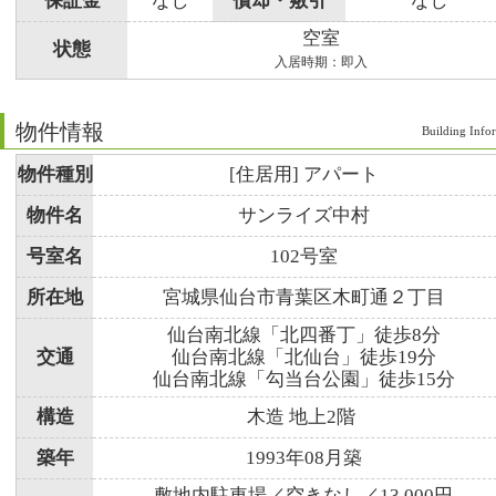
保証金
なし
償却・敷引
なし
空室
状態
入居時期：即入
物件情報
Building Info
物件種別
[住居用] アパート
物件名
サンライズ中村
号室名
102号室
所在地
宮城県仙台市青葉区木町通２丁目
仙台南北線「北四番丁」徒歩8分
交通
仙台南北線「北仙台」徒歩19分
仙台南北線「勾当台公園」徒歩15分
構造
木造 地上2階
築年
1993年08月築
敷地内駐車場／空きなし／13,000円