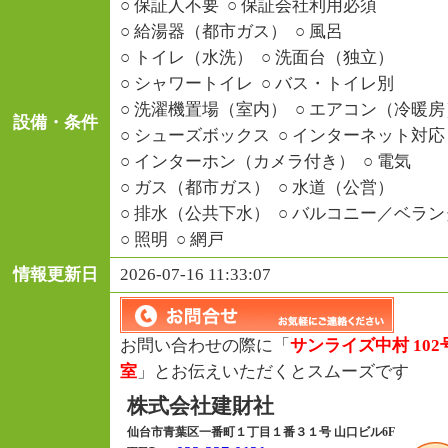
○ 保証人不要
○ 保証会社利用必須
○ 給湯器（都市ガス）
○ 風呂
○ トイレ（水洗）
○ 洗面台（独立）
○ シャワートイレ
○ バス・トイレ別
○ 洗濯機置場（室内）
○ エアコン（冷暖
設備・条件
○ シューズボックス
○ インターネット対
○ インターホン（カメラ付き）
○ 電気
○ ガス（都市ガス）
○ 水道（公営）
○ 排水（公共下水）
○ バルコニー／ベラ
○ 照明
○ 網戸
情報更新日
2026-07-16 11:33:07
お問い合わせの際に「
サンライズ中村 102
室
」とお伝えいただくとスムーズです
株式会社建財社
仙台市青葉区一番町１丁目１番３１号 山口ビル6F