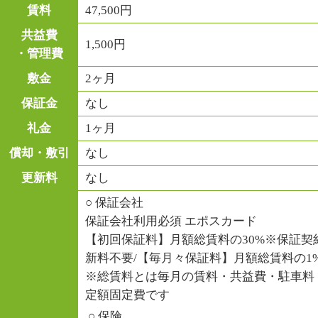
賃料
47,500円
共益費
1,500円
・管理費
敷金
2ヶ月
保証金
なし
礼金
1ヶ月
償却・敷引
なし
更新料
なし
○ 保証会社
保証会社利用必須 エポスカード
【初回保証料】月額総賃料の30%※保証契
新料不要/【毎月々保証料】月額総賃料の1%
※総賃料とは毎月の賃料・共益費・駐車料
定額固定費です
○ 保険