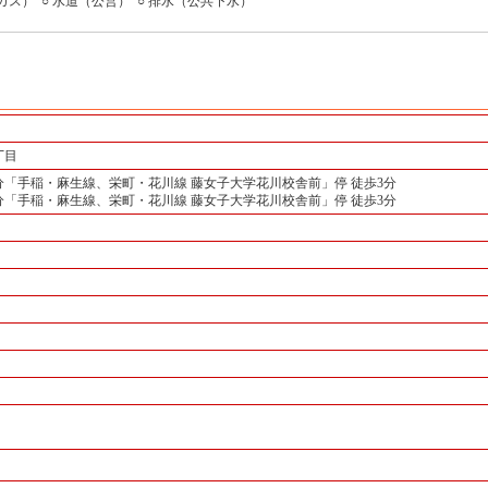
ンガス）
○ 水道（公営）
○ 排水（公共下水）
丁目
分「手稲・麻生線、栄町・花川線 藤女子大学花川校舎前」停 徒歩3分
分「手稲・麻生線、栄町・花川線 藤女子大学花川校舎前」停 徒歩3分