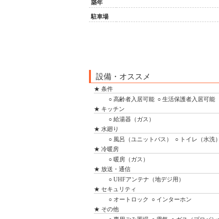
築年
駐車場
設備・オススメ
★ 条件
○ 高齢者入居可能
○ 生活保護者入居可能
★ キッチン
○ 給湯器（ガス）
★ 水廻り
○ 風呂（ユニットバス）
○ トイレ（水洗
★ 冷暖房
○ 暖房（ガス）
★ 放送・通信
○ UHFアンテナ（地デジ用）
★ セキュリティ
○ オートロック
○ インターホン
★ その他