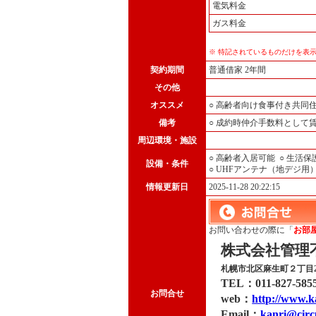
電気料金
ガス料金
※ 特記されているものだけを表
契約期間
普通借家 2年間
その他
オススメ
○ 高齢者向け食事付き共同
備考
○ 成約時仲介手数料として
周辺環境・施設
○ 高齢者入居可能
○ 生活
設備・条件
○ UHFアンテナ（地デジ用
情報更新日
2025-11-28 20:22:15
お問い合わせの際に「
お部屋I
株式会社管理
札幌市北区麻生町２丁目2-1
TEL：
011-827-585
お問合せ
web：
http://www.k
Email：
kanri@circ