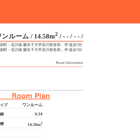
2
ンルーム / 14.58m
/ - - / - -
/
、栄町・花川線 藤女子大学花川校舎前」停 徒歩3分
、栄町・花川線 藤女子大学花川校舎前」停 徒歩3分
Room Information
ワンルーム
イプ
6.34
細
2
積
14.58m