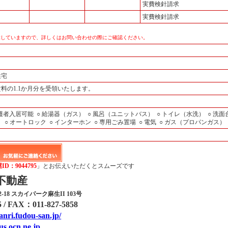
実費検針請求
実費検針請求
示していますので、詳しくはお問い合わせの際にご確認ください。
住宅
賃料の1.1か月分を受領いたします。
保護者入居可能
○ 給湯器（ガス）
○ 風呂（ユニットバス）
○ トイレ（水洗）
○ 洗
）
○ オートロック
○ インターホン
○ 専用ごみ置場
○ 電気
○ ガス（プロパンガス）
D：9044795
」とお伝えいただくとスムーズです
不動産
8 スカイパーク麻生II 103号
5
/
FAX：011-827-5858
anri.fudou-san.jp/
us.ocn.ne.jp