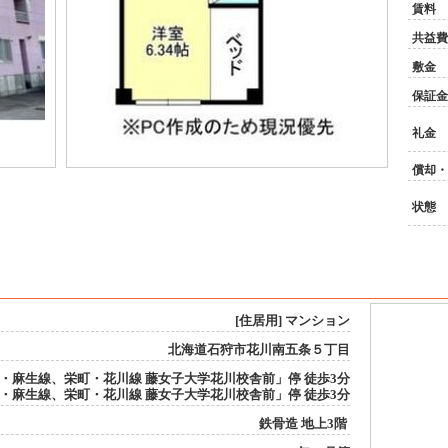
賃料
共益費
敷金
保証金
礼金
償却・
状態
[住居用] マンション
北海道石狩市花川南五条５丁目
・麻生線、栄町・花川線 藤女子大学花川校舎前」停 徒歩3分
・麻生線、栄町・花川線 藤女子大学花川校舎前」停 徒歩3分
鉄骨造 地上3階