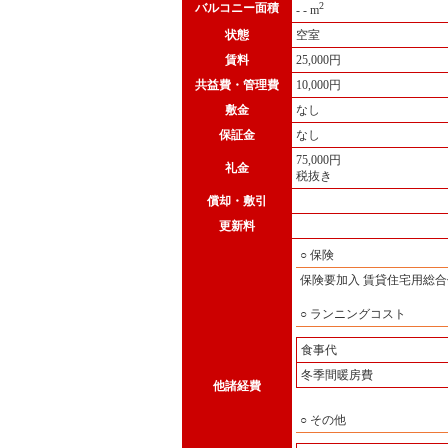
2
バルコニー面積
- - m
状態
空室
賃料
25,000円
共益費
・管理費
10,000円
敷金
なし
保証金
なし
75,000円
礼金
税抜き
償却・敷引
更新料
○ 保険
保険要加入 賃貸住宅用総合保険
○ ランニングコスト
食事代
冬季間暖房費
他諸経費
○ その他