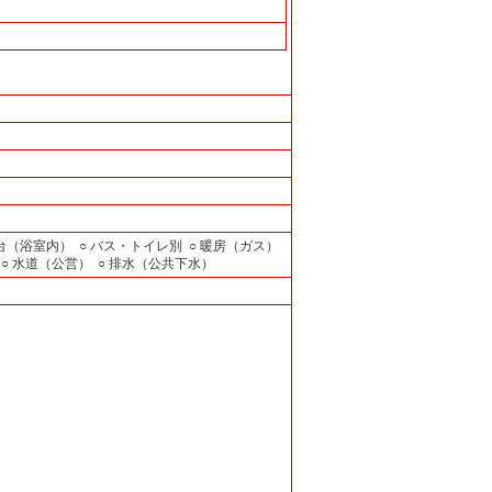
面台（浴室内）
○ バス・トイレ別
○ 暖房（ガス）
○ 水道（公営）
○ 排水（公共下水）