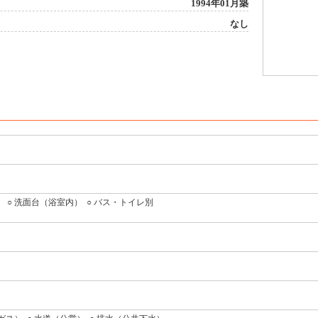
1994年01月築
なし
）
○ 洗面台（浴室内）
○ バス・トイレ別