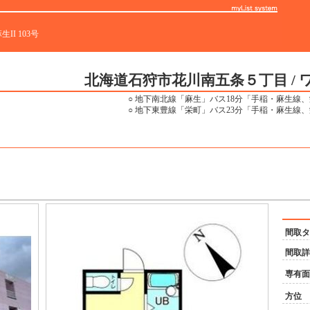
I 103号
北海道石狩市花川南五条５丁目
/
ワ
○ 地下南北線「麻生」バス18分「手稲・麻生線
○ 地下東豊線「栄町」バス23分「手稲・麻生線
間取タ
間取詳
専有面
方位