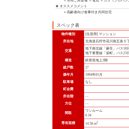
○ 専用ごみ置場
○ 電気
○ ガス（プロパ
★ オススメコメント
○ 高齢者向け食事付き共同住宅
スペック表
物件種別
[住居用] マンション
所在地
北海道石狩市花川南五条５
地下南北線「麻生」バス18
交通
地下東豊線「栄町」バス23
構造
鉄骨造地上3階
総戸数
27
築年月
1994年01月
駐車場
なし
町会費
所在階
- -
方位
- -
ワンルーム
間取
6.34
2
専有面積
14.58 m